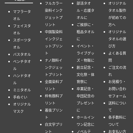
フルカラー
部活タオ
オリジナル
染料インク
ル・応援タ
タオル製作
マフラータ
ジェットプ
オルに
が初めての
オル
リント
ご挨拶に・
方へ
フェイスタ
中国製染料
粗品タオル
オリジナル
オル
インクジェ
に
タオルの選
スポーツタ
ットプリン
イベント・
び方
オル
ト
ライブグッ
よくある質
バスタオル
ナノ顔料イ
ズ・物販に
問
ベンチタオ
ンクジェッ
創立記念・
ご注文の流
ル
トプリント
文化祭・体
れ
ハンドタオ
全面染料プ
育祭に
お見積り・
ル
リント
卒業記念・
お問い合わ
ミニタオル
枠有顔料プ
卒団記念の
せフォーム
手ぬぐい
リント
プレゼント
送料につい
オリジナル
着抜プリン
に
て
マスク
ト
ホールイン
各手数料に
白文字プリ
ワン記念に
ついて
ント
ノベルテ
お支払い方