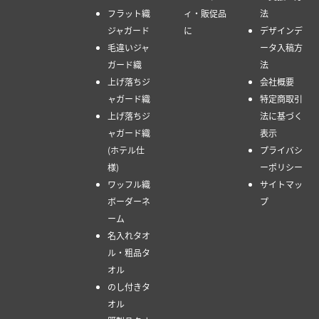
フラット織
ィ・販促品
法
ジャガード
に
デザインデ
毛違いジャ
ータ入稿方
ガード織
法
上げ落ちジ
会社概要
ャガード織
特定商取引
上げ落ちジ
法に基づく
ャガード織
表示
(ホテル仕
プライバシ
様)
ーポリシー
ワッフル織
サイトマッ
ボーダーネ
プ
ーム
名入れタオ
ル・粗品タ
オル
のし付きタ
オル