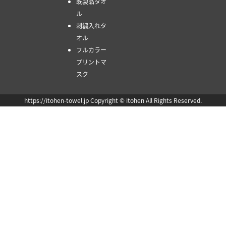
既製品タオ
ル
刺繍入れタ
オル
フルカラー
プリントマ
スク
https://itohen-towel.jp Copyright © itohen All Rights Reserved.