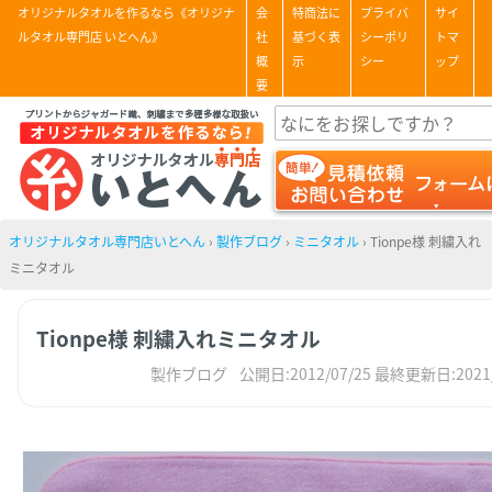
オリジナルタオルを作るなら《オリジナ
会
特商法に
プライバ
サイ
ルタオル専門店 いとへん》
社
基づく表
シーポリ
トマ
概
示
シー
ップ
要
オリジナルタオル専門店いとへん
›
製作ブログ
›
ミニタオル
›
Tionpe様 刺繍入れ
ミニタオル
Tionpe様 刺繍入れミニタオル
製作ブログ
公開日:2012/07/25
最終更新日:2021/