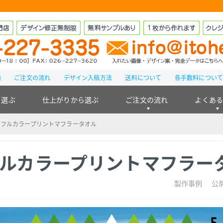
由
ご注文の流れ
デザイン入稿方法
送料について
各手数料につい
ら選ぶ
仕上がりから選ぶ
ご注文の流れ
よくあ
のフルカラープリントマフラータオル
フルカラープリントマフラー
製作事例
公開