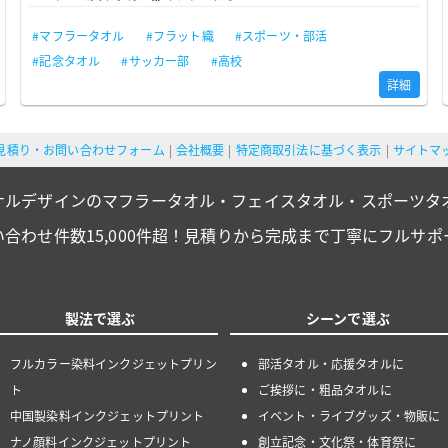
#マフラータオル
#フラット織
#スポーツ・部活
#記念タオル
#サッカー部
#高校
詳細
見積り・お問い合わせフォーム
会社概要
特定商取引法に基づく表示
サイトマ
ナルデザインのマフラータオル・フェイスタオル・スポーツタ
い合わせ件数15,000件超！見積りから完成まで丁寧にフルサポ
製法で選ぶ
シーンで選ぶ
フルカラー染料インクジェットプリン
部活タオル・応援タオルに
ト
ご挨拶に・粗品タオルに
中国製染料インクジェットプリント
イベント・ライブグッズ・物販に
ナノ顔料インクジェットプリント
創立記念・文化祭・体育祭に