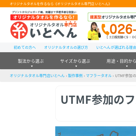
オリジナルタオルを作るなら《オリジナルタオル専門店 いとへん》
初めての方へ
オリジナルタオルの選び方
いとへんが選ばれる理
製法から選ぶ
サイズから選ぶ
用途・目的か
オリジナルタオル専門店いとへん
›
製作事例
›
マフラータオル
›
UTMF参加
UTMF参加の