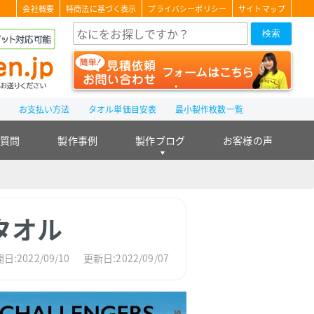
会社概要
特商法に基づく表示
プライバシーポリシー
サイトマップ
検索
て
お支払い方法
タオル単価目安表
最小製作枚数一覧
る質問
製作事例
製作ブログ
お客様の声
タオル
日:2022/09/10
更新日:2022/09/07