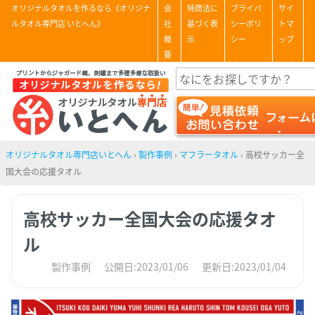
オリジナルタオルを作るなら《オリジナ
会
特商法に
プライバ
サイ
ルタオル専門店 いとへん》
社
基づく表
シーポリ
トマ
概
示
シー
ップ
要
オリジナルタオル専門店いとへん
›
製作事例
›
マフラータオル
›
高校サッカー全
国大会の応援タオル
高校サッカー全国大会の応援タオ
ル
製作事例
公開日:2023/01/06
更新日:2023/01/04