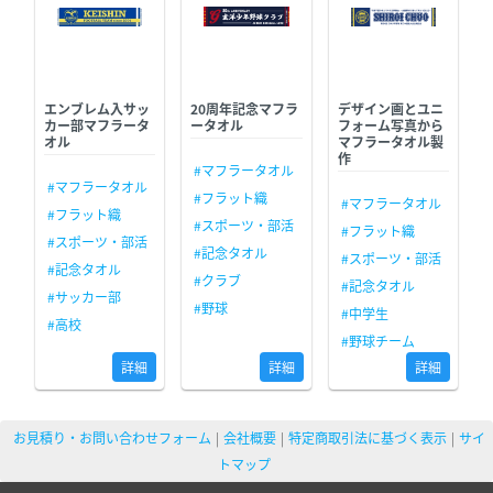
エンブレム入サッ
20周年記念マフラ
デザイン画とユニ
カー部マフラータ
ータオル
フォーム写真から
オル
マフラータオル製
作
#マフラータオル
#マフラータオル
#フラット織
#マフラータオル
#フラット織
#スポーツ・部活
#フラット織
#スポーツ・部活
#記念タオル
#スポーツ・部活
#記念タオル
#クラブ
#記念タオル
#サッカー部
#野球
#中学生
#高校
#野球チーム
詳細
詳細
詳細
お見積り・お問い合わせフォーム
会社概要
特定商取引法に基づく表示
サイ
トマップ