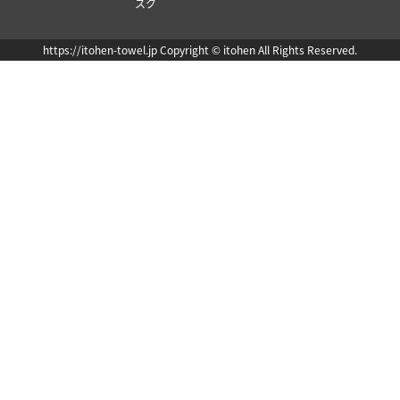
スク
https://itohen-towel.jp Copyright © itohen All Rights Reserved.