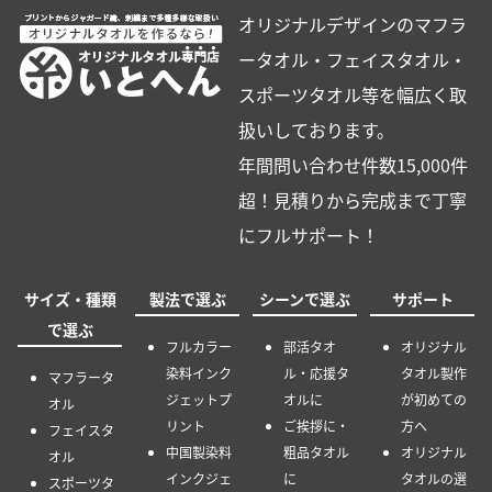
オリジナルデザインのマフラ
ータオル・フェイスタオル・
スポーツタオル等を幅広く取
扱いしております。
年間問い合わせ件数15,000件
超！見積りから完成まで丁寧
にフルサポート！
サイズ・種類
製法で選ぶ
シーンで選ぶ
サポート
で選ぶ
フルカラー
部活タオ
オリジナル
染料インク
ル・応援タ
タオル製作
マフラータ
ジェットプ
オルに
が初めての
オル
リント
ご挨拶に・
方へ
フェイスタ
中国製染料
粗品タオル
オリジナル
オル
インクジェ
に
タオルの選
スポーツタ