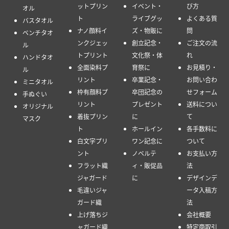
ットプリン
イベント・
び方
オル
ト
ライブグッ
よくある質
バスタオル
ナノ顔料イ
ズ・物販に
問
ベンチタオ
ンクジェッ
創立記念・
ご注文の流
ル
トプリント
文化祭・体
れ
ハンドタオ
全面染料プ
育祭に
お見積り・
ル
リント
卒業記念・
お問い合わ
ミニタオル
枠有顔料プ
卒団記念の
せフォーム
手ぬぐい
リント
プレゼント
送料につい
オリジナル
着抜プリン
に
て
マスク
ト
ホールイン
各手数料に
白文字プリ
ワン記念に
ついて
ント
ノベルテ
お支払い方
フラット織
ィ・販促品
法
ジャガード
に
デザインデ
毛違いジャ
ータ入稿方
ガード織
法
上げ落ちジ
会社概要
ャガード織
特定商取引