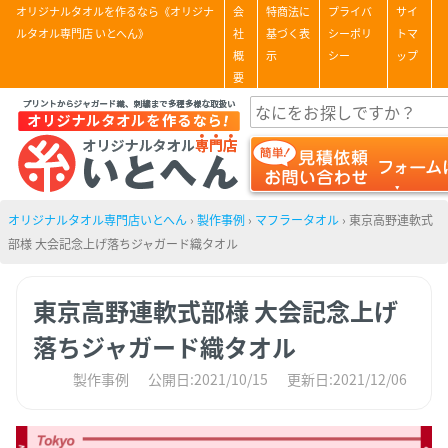
オリジナルタオルを作るなら《オリジナ
会
特商法に
プライバ
サイ
ルタオル専門店 いとへん》
社
基づく表
シーポリ
トマ
概
示
シー
ップ
要
オリジナルタオル専門店いとへん
›
製作事例
›
マフラータオル
›
東京高野連軟式
部様 大会記念上げ落ちジャガード織タオル
東京高野連軟式部様 大会記念上げ
落ちジャガード織タオル
製作事例
公開日:2021/10/15
更新日:2021/12/06