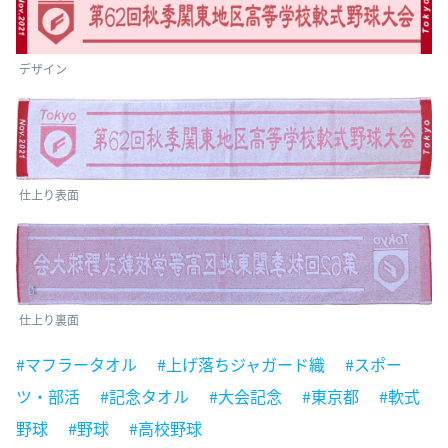
デザイン
仕上り表面
仕上り裏面
#マフラータオル
#上げ落ちジャガード織
#スポー
ツ・部活
#記念タオル
#大会記念
#東京都
#軟式
野球
#野球
#高校野球