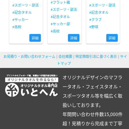
#フラット織
#スポーツ・部活
#スポーツ・部活
#スポーツ・部活
#記念タオル
#記念タオル
#記念タオル
#サッカー
#クラブ
#サッカー部
#高校
#野球
#高校
詳細
詳細
詳細
お見積り・お問い合わせフォーム
会社概要
特定商取引法に基づく表示
サイ
トマップ
オリジナルデザインのマフラ
ータオル・フェイスタオル・
スポーツタオル等を幅広く取
扱いしております。
年間問い合わせ件数15,000件
超！見積りから完成まで丁寧