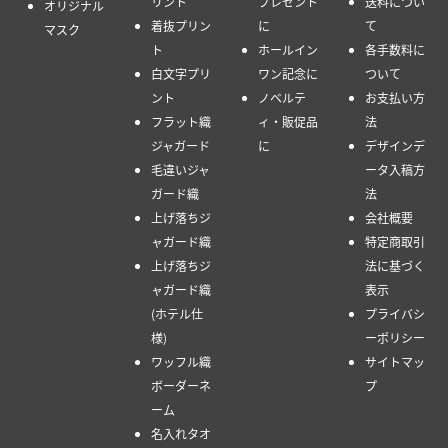
リント
プレゼント
送料につい
オリジナル
着抜プリン
に
て
マスク
ト
ホールイン
各手数料に
白文字プリ
ワン記念に
ついて
ント
ノベルテ
お支払い方
フラット織
ィ・販促品
法
ジャガード
に
デザインデ
毛違いジャ
ータ入稿方
ガード織
法
上げ落ちジ
会社概要
ャガード織
特定商取引
上げ落ちジ
法に基づく
ャガード織
表示
(ホテル仕
プライバシ
様)
ーポリシー
ワッフル織
サイトマッ
ボーダーネ
プ
ーム
名入れタオ