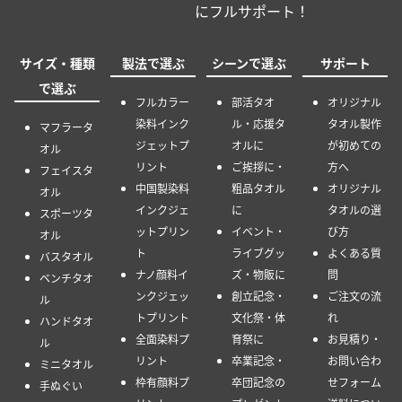
にフルサポート！
サイズ・種類
製法で選ぶ
シーンで選ぶ
サポート
で選ぶ
フルカラー
部活タオ
オリジナル
染料インク
ル・応援タ
タオル製作
マフラータ
ジェットプ
オルに
が初めての
オル
リント
ご挨拶に・
方へ
フェイスタ
中国製染料
粗品タオル
オリジナル
オル
インクジェ
に
タオルの選
スポーツタ
ットプリン
イベント・
び方
オル
ト
ライブグッ
よくある質
バスタオル
ナノ顔料イ
ズ・物販に
問
ベンチタオ
ンクジェッ
創立記念・
ご注文の流
ル
トプリント
文化祭・体
れ
ハンドタオ
全面染料プ
育祭に
お見積り・
ル
リント
卒業記念・
お問い合わ
ミニタオル
枠有顔料プ
卒団記念の
せフォーム
手ぬぐい