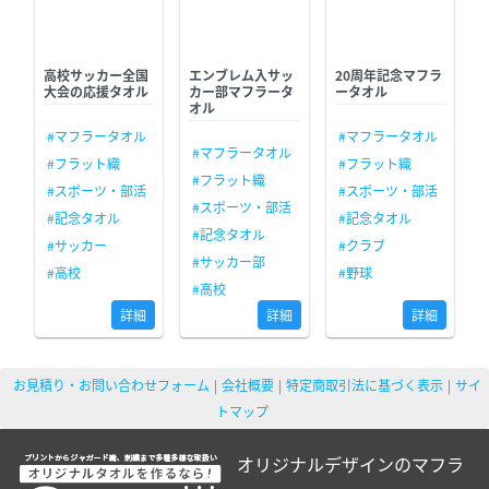
高校サッカー全国
エンブレム入サッ
20周年記念マフラ
大会の応援タオル
カー部マフラータ
ータオル
オル
#マフラータオル
#マフラータオル
#マフラータオル
#フラット織
#フラット織
#フラット織
#スポーツ・部活
#スポーツ・部活
#スポーツ・部活
#記念タオル
#記念タオル
#記念タオル
#サッカー
#クラブ
#サッカー部
#高校
#野球
#高校
詳細
詳細
詳細
お見積り・お問い合わせフォーム
会社概要
特定商取引法に基づく表示
サイ
トマップ
オリジナルデザインのマフラ