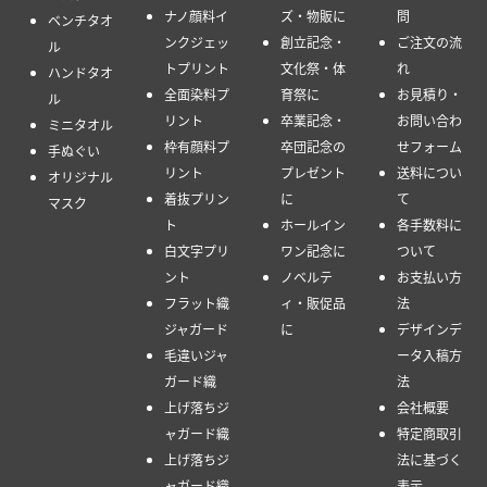
ナノ顔料イ
ズ・物販に
問
ベンチタオ
ンクジェッ
創立記念・
ご注文の流
ル
トプリント
文化祭・体
れ
ハンドタオ
全面染料プ
育祭に
お見積り・
ル
リント
卒業記念・
お問い合わ
ミニタオル
枠有顔料プ
卒団記念の
せフォーム
手ぬぐい
リント
プレゼント
送料につい
オリジナル
着抜プリン
に
て
マスク
ト
ホールイン
各手数料に
白文字プリ
ワン記念に
ついて
ント
ノベルテ
お支払い方
フラット織
ィ・販促品
法
ジャガード
に
デザインデ
毛違いジャ
ータ入稿方
ガード織
法
上げ落ちジ
会社概要
ャガード織
特定商取引
上げ落ちジ
法に基づく
ャガード織
表示