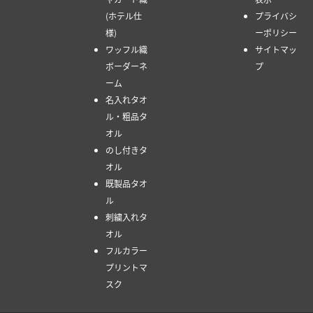
(ホテル仕
プライバシ
様)
ーポリシー
ワッフル織
サイトマッ
ボーダーネ
プ
ーム
名入れタオ
ル・粗品タ
オル
のし付きタ
オル
既製品タオ
ル
刺繍入れタ
オル
フルカラー
プリントマ
スク