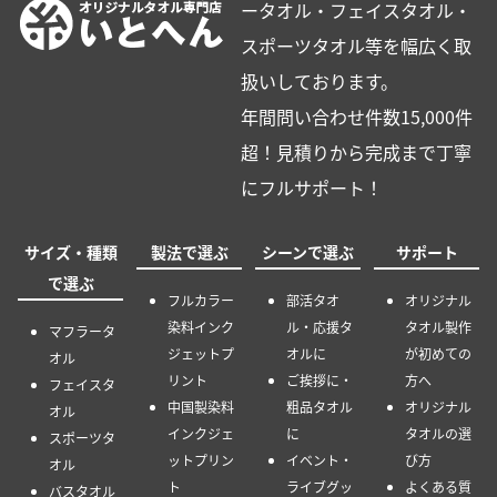
ータオル・フェイスタオル・
スポーツタオル等を幅広く取
扱いしております。
年間問い合わせ件数15,000件
超！見積りから完成まで丁寧
にフルサポート！
サイズ・種類
製法で選ぶ
シーンで選ぶ
サポート
で選ぶ
フルカラー
部活タオ
オリジナル
染料インク
ル・応援タ
タオル製作
マフラータ
ジェットプ
オルに
が初めての
オル
リント
ご挨拶に・
方へ
フェイスタ
中国製染料
粗品タオル
オリジナル
オル
インクジェ
に
タオルの選
スポーツタ
ットプリン
イベント・
び方
オル
ト
ライブグッ
よくある質
バスタオル