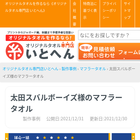
オリジナルタオルを作るなら《オリジナ
会
特商法に
プライバ
サイ
ルタオル専門店 いとへん》
社
基づく表
シーポリ
トマ
概
示
シー
ップ
要
オリジナルタオル専門店いとへん
›
製作事例
›
マフラータオル
›
太田スバルボー
イズ様のマフラータオル
太田スバルボーイズ様のマフラー
タオル
製作事例
公開日:2021/12/31
更新日:2021/12/30