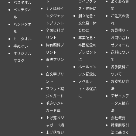
ト
ライブグッ
よくある質
バスタオル
ナノ顔料イ
ズ・物販に
問
ベンチタオ
ンクジェッ
創立記念・
ご注文の流
ル
トプリント
文化祭・体
れ
ハンドタオ
全面染料プ
育祭に
お見積り・
ル
リント
卒業記念・
お問い合わ
ミニタオル
枠有顔料プ
卒団記念の
せフォーム
手ぬぐい
リント
プレゼント
送料につい
オリジナル
着抜プリン
に
て
マスク
ト
ホールイン
各手数料に
白文字プリ
ワン記念に
ついて
ント
ノベルテ
お支払い方
フラット織
ィ・販促品
法
ジャガード
に
デザインデ
毛違いジャ
ータ入稿方
ガード織
法
上げ落ちジ
会社概要
ャガード織
特定商取引
上げ落ちジ
法に基づく