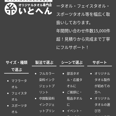
ータオル・フェイスタオル・
スポーツタオル等を幅広く取
扱いしております。
年間問い合わせ件数15,000件
超！見積りから完成まで丁寧
にフルサポート！
サイズ・種類
製法で選ぶ
シーンで選ぶ
サポート
で選ぶ
フルカラー
部活タオ
オリジナル
染料インク
ル・応援タ
タオル製作
マフラータ
ジェットプ
オルに
が初めての
オル
リント
ご挨拶に・
方へ
フェイスタ
中国製染料
粗品タオル
オリジナル
オル
インクジェ
に
タオルの選
スポーツタ
ットプリン
イベント・
び方
オル