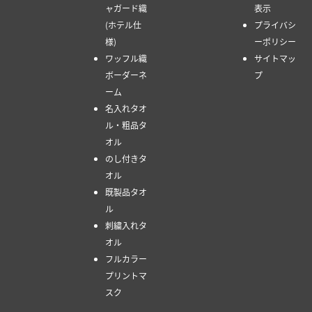
ャガード織
表示
(ホテル仕
プライバシ
様)
ーポリシー
ワッフル織
サイトマッ
ボーダーネ
プ
ーム
名入れタオ
ル・粗品タ
オル
のし付きタ
オル
既製品タオ
ル
刺繍入れタ
オル
フルカラー
プリントマ
スク