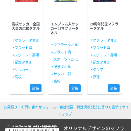
高校サッカー全国
エンブレム入サッ
20周年記念マフラ
大会の応援タオル
カー部マフラータ
ータオル
オル
#マフラータオル
#マフラータオル
#マフラータオル
#フラット織
#フラット織
#フラット織
#スポーツ・部活
#スポーツ・部活
#スポーツ・部活
#記念タオル
#記念タオル
#記念タオル
#サッカー
#クラブ
#サッカー部
#高校
#野球
#高校
詳細
詳細
詳細
お見積り・お問い合わせフォーム
会社概要
特定商取引法に基づく表示
サイ
トマップ
オリジナルデザインのマフラ