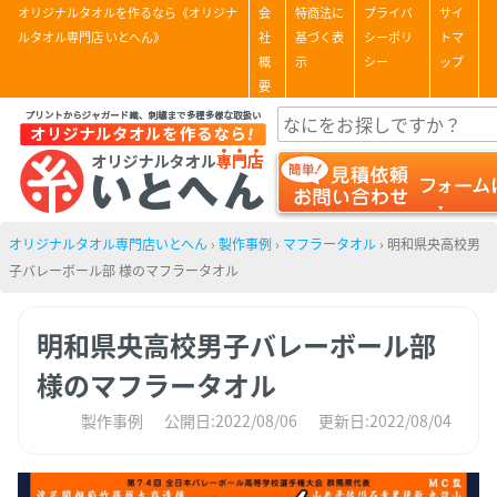
オリジナルタオルを作るなら《オリジナ
会
特商法に
プライバ
サイ
ルタオル専門店 いとへん》
社
基づく表
シーポリ
トマ
概
示
シー
ップ
要
オリジナルタオル専門店いとへん
›
製作事例
›
マフラータオル
›
明和県央高校男
子バレーボール部 様のマフラータオル
明和県央高校男子バレーボール部
様のマフラータオル
製作事例
公開日:2022/08/06
更新日:2022/08/04