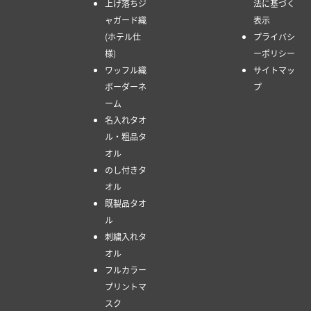
上げ落ちジ
法に基づく
ャガード織
表示
(ホテル仕
プライバシ
様)
ーポリシー
ワッフル織
サイトマッ
ボーダーネ
プ
ーム
名入れタオ
ル・粗品タ
オル
のし付きタ
オル
既製品タオ
ル
刺繍入れタ
オル
フルカラー
プリントマ
スク