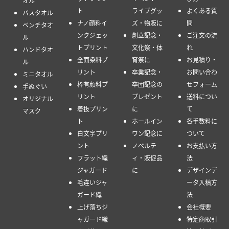
オル
ト
ライブグッ
よくある質
バスタオル
ナノ顔料イ
ズ・物販に
問
ベンチタオ
ンクジェッ
創立記念・
ご注文の流
ル
トプリント
文化祭・体
れ
ハンドタオ
全面染料プ
育祭に
お見積り・
ル
リント
卒業記念・
お問い合わ
ミニタオル
枠有顔料プ
卒団記念の
せフォーム
手ぬぐい
リント
プレゼント
送料につい
オリジナル
着抜プリン
に
て
マスク
ト
ホールイン
各手数料に
白文字プリ
ワン記念に
ついて
ント
ノベルテ
お支払い方
フラット織
ィ・販促品
法
ジャガード
に
デザインデ
毛違いジャ
ータ入稿方
ガード織
法
上げ落ちジ
会社概要
ャガード織
特定商取引