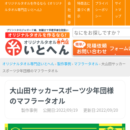
オリジナルタオルを作るなら《オリジナ
会
特商法に
プライバ
サイ
ルタオル専門店 いとへん》
社
基づく表
シーポリ
トマ
概
示
シー
ップ
要
オリジナルタオル専門店いとへん
›
製作事例
›
マフラータオル
›
大山田サッカー
スポーツ少年団様のマフラータオル
大山田サッカースポーツ少年団様
のマフラータオル
製作事例
公開日:2022/09/19
更新日:2022/09/20