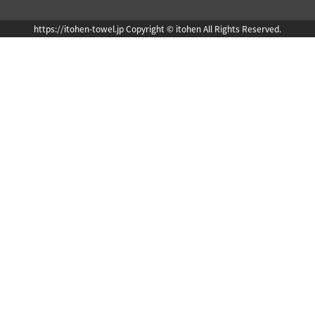
https://itohen-towel.jp Copyright © itohen All Rights Reserved.