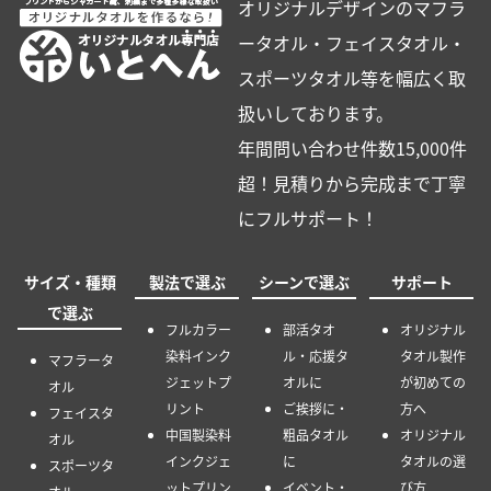
オリジナルデザインのマフラ
ータオル・フェイスタオル・
スポーツタオル等を幅広く取
扱いしております。
年間問い合わせ件数15,000件
超！見積りから完成まで丁寧
にフルサポート！
サイズ・種類
製法で選ぶ
シーンで選ぶ
サポート
で選ぶ
フルカラー
部活タオ
オリジナル
染料インク
ル・応援タ
タオル製作
マフラータ
ジェットプ
オルに
が初めての
オル
リント
ご挨拶に・
方へ
フェイスタ
中国製染料
粗品タオル
オリジナル
オル
インクジェ
に
タオルの選
スポーツタ
ットプリン
イベント・
び方