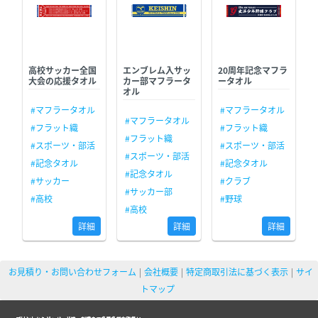
高校サッカー全国
エンブレム入サッ
20周年記念マフラ
大会の応援タオル
カー部マフラータ
ータオル
オル
#マフラータオル
#マフラータオル
#マフラータオル
#フラット織
#フラット織
#フラット織
#スポーツ・部活
#スポーツ・部活
#スポーツ・部活
#記念タオル
#記念タオル
#記念タオル
#サッカー
#クラブ
#サッカー部
#高校
#野球
#高校
詳細
詳細
詳細
お見積り・お問い合わせフォーム
会社概要
特定商取引法に基づく表示
サイ
トマップ