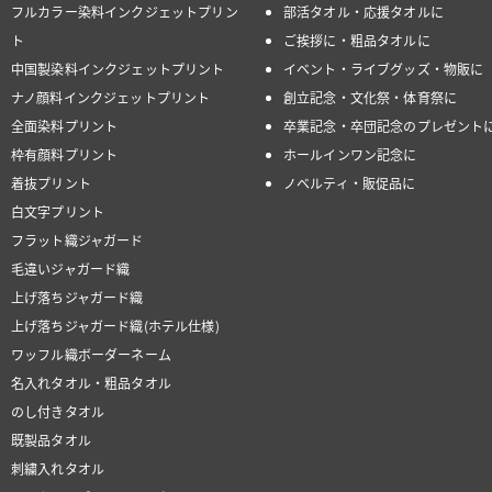
フルカラー染料インクジェットプリン
部活タオル・応援タオルに
ト
ご挨拶に・粗品タオルに
中国製染料インクジェットプリント
イベント・ライブグッズ・物販に
ナノ顔料インクジェットプリント
創立記念・文化祭・体育祭に
全面染料プリント
卒業記念・卒団記念のプレゼント
枠有顔料プリント
ホールインワン記念に
着抜プリント
ノベルティ・販促品に
白文字プリント
フラット織ジャガード
毛違いジャガード織
上げ落ちジャガード織
上げ落ちジャガード織(ホテル仕様)
ワッフル織ボーダーネーム
名入れタオル・粗品タオル
のし付きタオル
既製品タオル
刺繍入れタオル