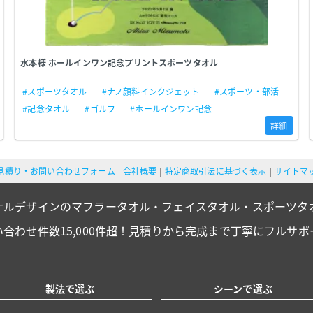
水本様 ホールインワン記念プリントスポーツタオル
#スポーツタオル
#ナノ顔料インクジェット
#スポーツ・部活
#記念タオル
#ゴルフ
#ホールインワン記念
詳細
見積り・お問い合わせフォーム
会社概要
特定商取引法に基づく表示
サイトマ
ナルデザインのマフラータオル・フェイスタオル・スポーツタ
い合わせ件数15,000件超！見積りから完成まで丁寧にフルサポ
製法で選ぶ
シーンで選ぶ