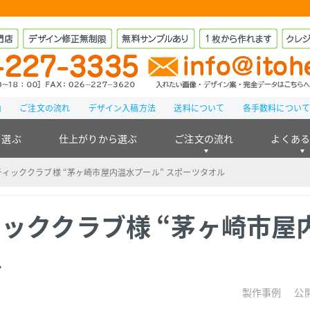
由
ご注文の流れ
デザイン入稿方法
送料について
各手数料につい
ら選ぶ
仕上がりから選ぶ
ご注文の流れ
よくあ
ィッククラブ様 “茅ヶ崎市屋内温水プール” スポーツタオル
ッククラブ様 “茅ヶ崎市屋
ル
製作事例
公開