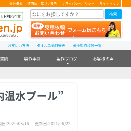
会社概要
特商法に基づく表示
プライバシーポリシー
サイトマップ
検索
て
お支払い方法
タオル単価目安表
最小製作枚数一覧
る質問
製作事例
製作ブログ
お客様の声
内温水プール”
日:2020/03/16
更新日:2021/06/22