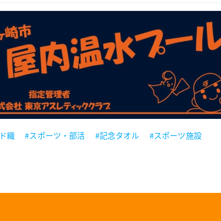
ド織
#スポーツ・部活
#記念タオル
#スポーツ施設