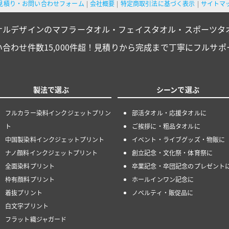
見積り・お問い合わせフォーム
会社概要
特定商取引法に基づく表示
サイトマ
ナルデザインのマフラータオル・フェイスタオル・スポーツタ
い合わせ件数15,000件超！見積りから完成まで丁寧にフルサポ
製法で選ぶ
シーンで選ぶ
フルカラー染料インクジェットプリン
部活タオル・応援タオルに
ト
ご挨拶に・粗品タオルに
中国製染料インクジェットプリント
イベント・ライブグッズ・物販に
ナノ顔料インクジェットプリント
創立記念・文化祭・体育祭に
全面染料プリント
卒業記念・卒団記念のプレゼント
枠有顔料プリント
ホールインワン記念に
着抜プリント
ノベルティ・販促品に
白文字プリント
フラット織ジャガード