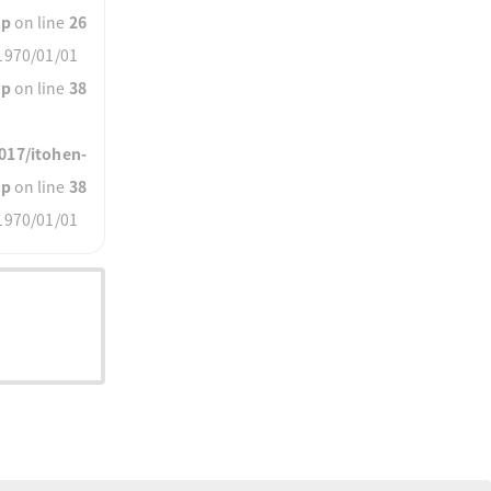
hp
on line
26
970/01/01
hp
on line
38
017/itohen-
hp
on line
38
970/01/01