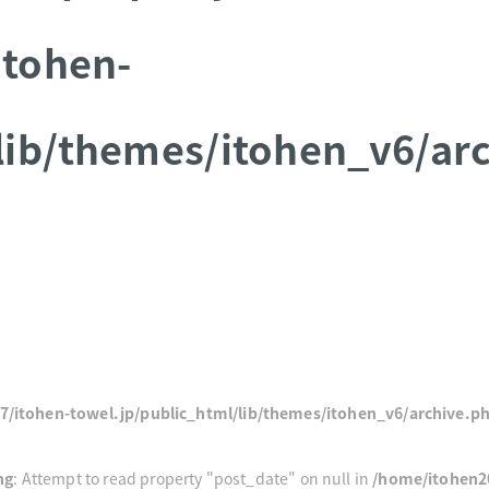
itohen-
/lib/themes/itohen_v6/ar
/itohen-towel.jp/public_html/lib/themes/itohen_v6/archive.p
ng
: Attempt to read property "post_date" on null in
/home/itohen2