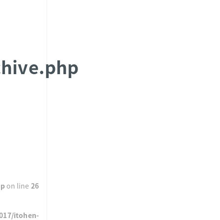
chive.php
hp
on line
26
017/itohen-