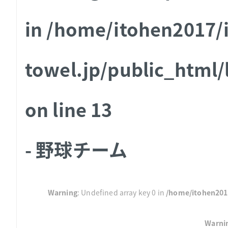
in
/home/itohen2017/
towel.jp/public_html
on line
13
- 野球チーム
Warning
: Undefined array key 0 in
/home/itohen2017
Warni