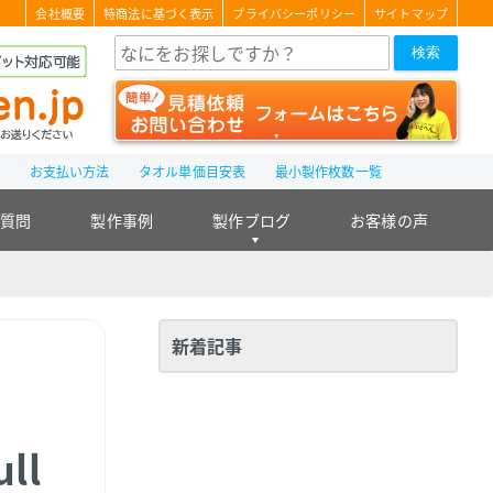
会社概要
特商法に基づく表示
プライバシーポリシー
サイトマップ
検索
て
お支払い方法
タオル単価目安表
最小製作枚数一覧
る質問
製作事例
製作ブログ
お客様の声
新着記事
ull