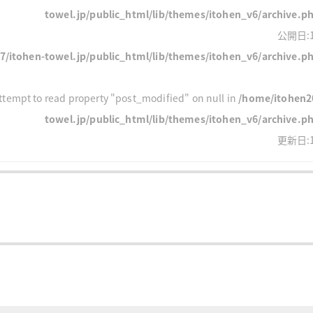
towel.jp/public_html/lib/themes/itohen_v6/archive.p
公開日:1
/itohen-towel.jp/public_html/lib/themes/itohen_v6/archive.p
Attempt to read property "post_modified" on null in
/home/itohen2
towel.jp/public_html/lib/themes/itohen_v6/archive.p
更新日:1