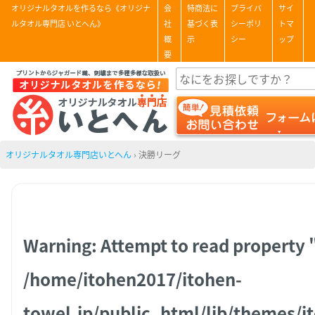
オリジナルタオルを作るなら《オリジナ
会
特商法に
プライバ
サイ
ルタオル専門店 いとへん》
社
基づく表
シーポリ
トマ
概
示
シー
ップ
要
オリジナルタオル専門店いとへん
›
決勝リーグ
Warning
: Attempt to read property "
/home/itohen2017/itohen-
towel.jp/public_html/lib/themes/i