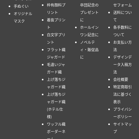
枠有顔料プ
卒団記念の
せフォーム
手ぬぐい
リント
プレゼント
送料につい
オリジナル
着抜プリン
に
て
マスク
ト
ホールイン
各手数料に
白文字プリ
ワン記念に
ついて
ント
ノベルテ
お支払い方
フラット織
ィ・販促品
法
ジャガード
に
デザインデ
毛違いジャ
ータ入稿方
ガード織
法
上げ落ちジ
会社概要
ャガード織
特定商取引
上げ落ちジ
法に基づく
ャガード織
表示
(ホテル仕
プライバシ
様)
ーポリシー
ワッフル織
サイトマッ
ボーダーネ
プ
ーム