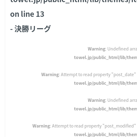
on line
13
- 決勝リーグ
Warning
: Undefined arra
towel.jp/public_html/lib/the
Warning
: Attempt to read property "post_date" 
towel.jp/public_html/lib/the
Warning
: Undefined arra
towel.jp/public_html/lib/the
Warning
: Attempt to read property "post_modified" 
towel.jp/public_html/lib/the