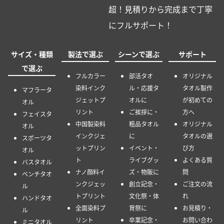
超！見積りから完成まで丁寧
にフルサポート！
サイズ・種類
製法で選ぶ
シーンで選ぶ
サポート
で選ぶ
フルカラー
部活タオ
オリジナル
染料インク
ル・応援タ
タオル製作
マフラータ
ジェットプ
オルに
が初めての
オル
リント
ご挨拶に・
方へ
フェイスタ
中国製染料
粗品タオル
オリジナル
オル
インクジェ
に
タオルの選
スポーツタ
ットプリン
イベント・
び方
オル
ト
ライブグッ
よくある質
バスタオル
ナノ顔料イ
ズ・物販に
問
ベンチタオ
ンクジェッ
創立記念・
ご注文の流
ル
トプリント
文化祭・体
れ
ハンドタオ
全面染料プ
育祭に
お見積り・
ル
リント
卒業記念・
お問い合わ
ミニタオル