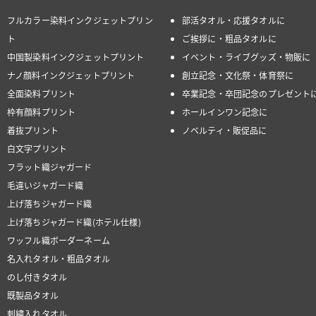
フルカラー染料インクジェットプリン
部活タオル・応援タオルに
ト
ご挨拶に・粗品タオルに
中国製染料インクジェットプリント
イベント・ライブグッズ・物販に
ナノ顔料インクジェットプリント
創立記念・文化祭・体育祭に
全面染料プリント
卒業記念・卒団記念のプレゼント
枠有顔料プリント
ホールインワン記念に
着抜プリント
ノベルティ・販促品に
白文字プリント
フラット織ジャガード
毛違いジャガード織
上げ落ちジャガード織
上げ落ちジャガード織(ホテル仕様)
ワッフル織ボーダーネーム
名入れタオル・粗品タオル
のし付きタオル
既製品タオル
刺繍入れタオル