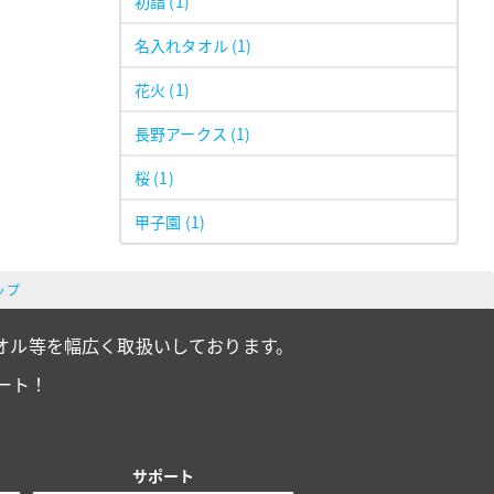
初詣
(1)
名入れタオル
(1)
花火
(1)
長野アークス
(1)
桜
(1)
甲子園
(1)
ップ
オル等を幅広く取扱いしております。
ート！
サポート