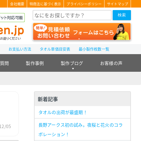
会社概要
特商法に基づく表示
プライバシーポリシー
サイトマップ
検索
て
お支払い方法
タオル単価目安表
最小製作枚数一覧
る質問
製作事例
製作ブログ
お客様の声
新着記事
タオルの出荷が最盛期！
長野アークス初の試み。夜桜と花火のコラ
12/05
ボレーション！