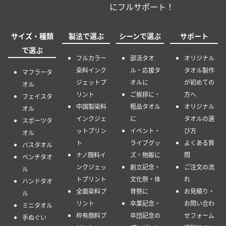
にフルサポート！
サイズ・種類
製法で選ぶ
シーンで選ぶ
サポート
で選ぶ
フルカラー
部活タオ
オリジナル
染料インク
ル・応援タ
タオル製作
マフラータ
ジェットプ
オルに
が初めての
オル
リント
ご挨拶に・
方へ
フェイスタ
中国製染料
粗品タオル
オリジナル
オル
インクジェ
に
タオルの選
スポーツタ
ットプリン
イベント・
び方
オル
ト
ライブグッ
よくある質
バスタオル
ナノ顔料イ
ズ・物販に
問
ベンチタオ
ンクジェッ
創立記念・
ご注文の流
ル
トプリント
文化祭・体
れ
ハンドタオ
全面染料プ
育祭に
お見積り・
ル
リント
卒業記念・
お問い合わ
ミニタオル
枠有顔料プ
卒団記念の
せフォーム
手ぬぐい