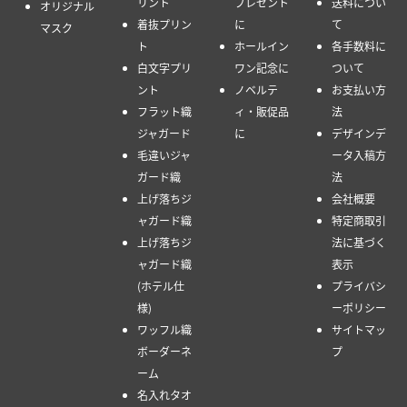
リント
プレゼント
送料につい
オリジナル
着抜プリン
に
て
マスク
ト
ホールイン
各手数料に
白文字プリ
ワン記念に
ついて
ント
ノベルテ
お支払い方
フラット織
ィ・販促品
法
ジャガード
に
デザインデ
毛違いジャ
ータ入稿方
ガード織
法
上げ落ちジ
会社概要
ャガード織
特定商取引
上げ落ちジ
法に基づく
ャガード織
表示
(ホテル仕
プライバシ
様)
ーポリシー
ワッフル織
サイトマッ
ボーダーネ
プ
ーム
名入れタオ