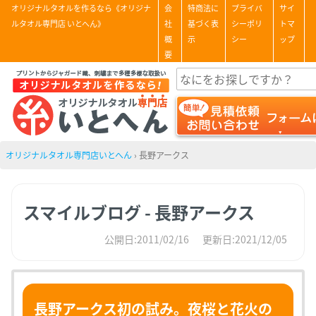
オリジナルタオルを作るなら《オリジナ
会
特商法に
プライバ
サイ
ルタオル専門店 いとへん》
社
基づく表
シーポリ
トマ
概
示
シー
ップ
要
オリジナルタオル専門店いとへん
›
長野アークス
スマイルブログ - 長野アークス
公開日:2011/02/16
更新日:2021/12/05
長野アークス初の試み。夜桜と花火の