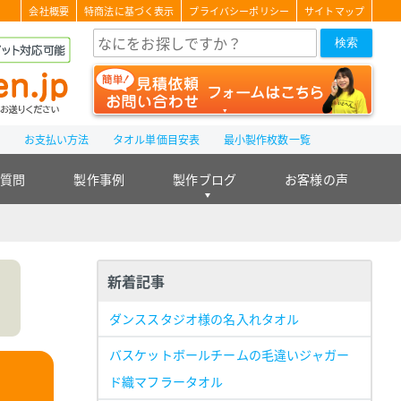
会社概要
特商法に基づく表示
プライバシーポリシー
サイトマップ
検索
て
お支払い方法
タオル単価目安表
最小製作枚数一覧
る質問
製作事例
製作ブログ
お客様の声
新着記事
ダンススタジオ様の名入れタオル
バスケットボールチームの毛違いジャガー
ド織マフラータオル