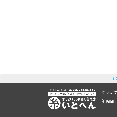
お
オリジ
年間問