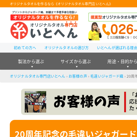
オリジナルタオルを作るなら《オリジナルタオル専門店 いとへん》
初めての方へ
オリジナルタオルの選び方
いとへんが選ばれる理
製法から選ぶ
サイズから選ぶ
用途・目的か
オリジナルタオル専門店いとへん
›
お客様の声
›
毛違いジャガード織
›
20周
20周年記念の毛違いジャガー