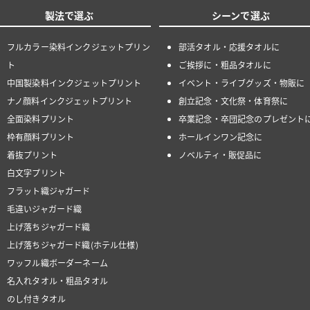
製法で選ぶ
シーンで選ぶ
フルカラー染料インクジェットプリン
部活タオル・応援タオルに
ト
ご挨拶に・粗品タオルに
中国製染料インクジェットプリント
イベント・ライブグッズ・物販に
ナノ顔料インクジェットプリント
創立記念・文化祭・体育祭に
全面染料プリント
卒業記念・卒団記念のプレゼント
枠有顔料プリント
ホールインワン記念に
着抜プリント
ノベルティ・販促品に
白文字プリント
フラット織ジャガード
毛違いジャガード織
上げ落ちジャガード織
上げ落ちジャガード織(ホテル仕様)
ワッフル織ボーダーネーム
名入れタオル・粗品タオル
のし付きタオル